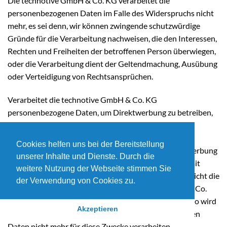
Die technotive GmbH & Co. KG verarbeitet die
personenbezogenen Daten im Falle des Widerspruchs nicht
mehr, es sei denn, wir können zwingende schutzwürdige
Gründe für die Verarbeitung nachweisen, die den Interessen,
Rechten und Freiheiten der betroffenen Person überwiegen,
oder die Verarbeitung dient der Geltendmachung, Ausübung
oder Verteidigung von Rechtsansprüchen.
Verarbeitet die technotive GmbH & Co. KG
personenbezogene Daten, um Direktwerbung zu betreiben,
so hat die betroffene Person das Recht, jederzeit
Widerspruch gegen die Verarbeitung der
Cookies helfen uns bei der Bereitstellung
personenbezogenen Daten zum Zwecke derartiger Werbung
unserer Inhalte und Dienste. Durch die
einzulegen. Dies gilt auch für das Profiling, soweit es mit
weitere Nutzung der Webseite stimmen Sie
solcher Direktwerbung in Verbindung steht. Widerspricht die
der Verwendung von Cookies zu.
betroffene Person gegenüber der technotive GmbH & Co.
KG der Verarbeitung für Zwecke der Direktwerbung, so wird
Akzeptieren
die technotive GmbH & Co. KG die personenbezogenen
Daten nicht mehr für diese Zwecke verarbeiten.